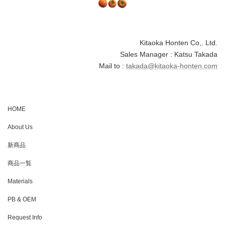
Kitaoka Honten Co,. Ltd.
Sales Manager : Katsu Takada
Mail to :
takada@kitaoka-honten.com
HOME
About Us
新商品
商品一覧
Materials
PB & OEM
Request Info