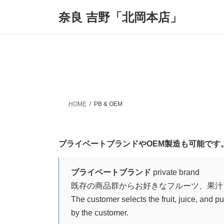
コ
ナ
奈良 吉野「北岡本店」
ン
ビ
テ
ゲ
ン
ー
ツ
シ
へ
ョ
ス
ン
キ
に
ッ
移
プ
動
HOME
PB & OEM
プライベートブランドやOEM製造も可能です。 Private br
プライベートブランド
private brand
既存の商品群からお好きなフルーツ、果汁
The customer selects the fruit, juice, and p
by the customer.