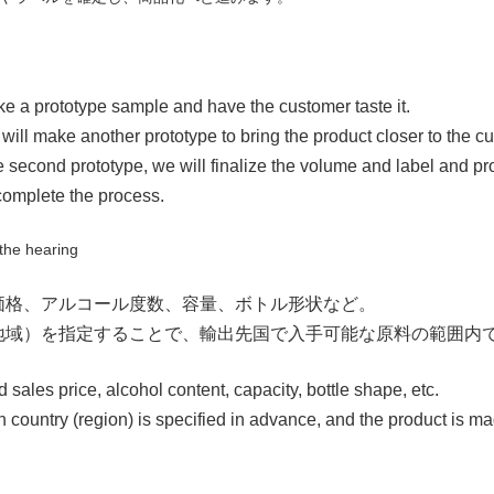
ke a prototype sample and have the customer taste it.
will make another prototype to bring the product closer to the c
 the second prototype, we will finalize the volume and label and 
complete the process.
 the hearing
価格、アルコール度数、容量、ボトル形状など。
地域）を指定することで、輸出先国で入手可能な原料の範囲内
 sales price, alcohol content, capacity, bottle shape, etc.
on country (region) is specified in advance, and the product is m