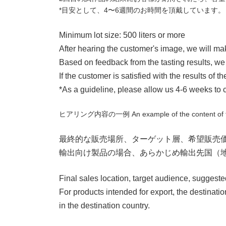
*目安として、4〜6週間のお時間を頂戴しています。
Minimum lot size: 500 liters or more
After hearing the customer's image, we will ma
Based on feedback from the tasting results, we 
If the customer is satisfied with the results of
*As a guideline, please allow us 4-6 weeks to 
ヒアリング内容の一例
An example of the content of
最終的な販売場所、ターゲット層、希望販売
輸出向け製品の場合、あらかじめ輸出先国（
Final sales location, target audience, suggested
For products intended for export, the destinati
in the destination country.