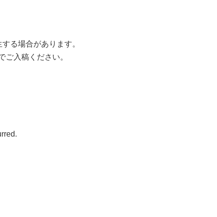
生する場合があります。
類でご入稿ください。
urred.