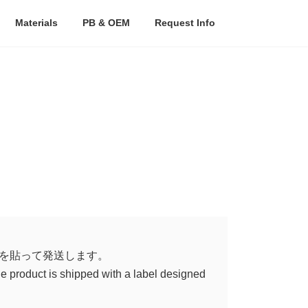
Materials
PB & OEM
Request Info
を貼って発送します。
the product is shipped with a label designed