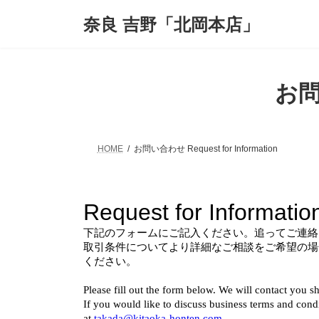
コ
ナ
奈良 吉野「北岡本店」
ン
ビ
テ
ゲ
ン
ー
ツ
シ
へ
ョ
お問い
ス
ン
キ
に
ッ
移
プ
動
HOME
お問い合わせ Request for Information