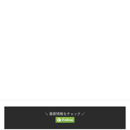
【清涼飲料】
容量：710ml（1ケース12本入り）
原材料名：
青パパイア（鳥取県産（遺伝子組み換えでない））、オリゴ
糖、還元水飴、果糖、オリゴ糖酸／着色料（ベニバナ、クチナ
シ）
JANコード：4571303974085
商品サイズ・重量：75×75×300、1200g
ケースサイズ・重量：265×355×325、15.4kg
＼ 最新情報をチェック ／