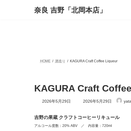
コ
ナ
奈良 吉野「北岡本店」
ン
ビ
テ
ゲ
ン
ー
ツ
シ
へ
ョ
ス
ン
キ
に
ッ
移
プ
動
HOME
酒造り
KAGURA Craft Coffee Liqueur
KAGURA Craft Coffee
最
2026年5月29日
2026年5月29日
yat
終
更
新
吉野の果蔵 クラフトコーヒーリキュール
日
時
アルコール度数：20% ABV ／ 内容量：720ml
: