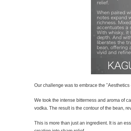
Our challenge was to embrace the "Aesthetics o
We took the intense bitterness and aroma of c
vodka. The result is the contour of the bean, r
This is more than just an ingredient. It is an es
creation into sharp relief.