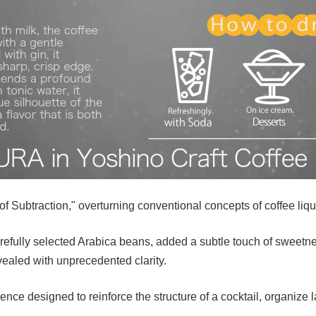
f Subtraction," overturning conventional concepts of coffee liqu
arefully selected Arabica beans, added a subtle touch of sweet
evealed with unprecedented clarity.
sence designed to reinforce the structure of a cocktail, organize l