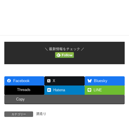
全体の奥行きを劇的に広げるための「ボタニカル・エッセンス」です。
強炭酸で割れば、スパイスの粒子が弾けるハイエンドな一杯に。ダークラム
を加えれば、クラシックなカクテルがさらなる深みへと進化します。
お問い合わせ / Contact Us
＼ 最新情報をチェック ／
Facebook
X
Bluesky
Threads
Hatena
LINE
Copy
酒造り
カテゴリー