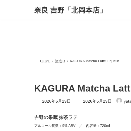
コ
ナ
奈良 吉野「北岡本店」
ン
ビ
テ
ゲ
ン
ー
ツ
シ
へ
ョ
ス
ン
キ
に
ッ
移
プ
動
HOME
酒造り
KAGURA Matcha Latte Liqueur
KAGURA Matcha Latt
最
2026年5月29日
2026年5月29日
yat
終
更
新
吉野の果蔵 抹茶ラテ
日
時
アルコール度数：9% ABV ／ 内容量：720ml
: