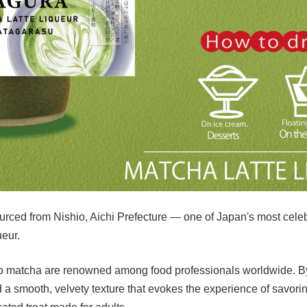
ourced from Nishio, Aichi Prefecture — one of Japan's most ce
ueur.
hio matcha are renowned among food professionals worldwide. B
 a smooth, velvety texture that evokes the experience of savori