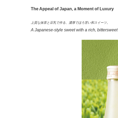
The Appeal of Japan, a Moment of Luxury
上質な抹茶と豆乳で作る、濃厚でほろ苦い和スイーツ。
A Japanese-style sweet with a rich, bittersweet