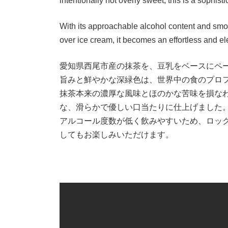
intentionally not overly sweet, this is a sophist
With its approachable alcohol content and smoot
over ice cream, it becomes an effortless and el
愛知県西尾市産の抹茶を、豆乳をベースにペ
旨みと鮮やかな深緑色は、世界中の食のプロ
抹茶本来の濃厚な風味とほのかな苦味を損な
な、滑らかで優しい口当たりに仕上げました
アルコール度数が低く飲みやすいため、ロッ
してもお楽しみいただけます。