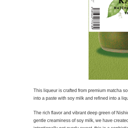
This liqueur is crafted from premium matcha s
into a paste with soy milk and refined into a liq
The rich flavor and vibrant deep green of Nis
gentle creaminess of soy milk, we have created