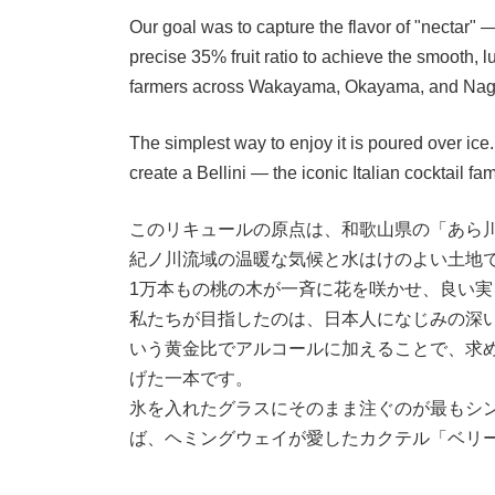
Our goal was to capture the flavor of "nectar" 
precise 35% fruit ratio to achieve the smooth, 
farmers across Wakayama, Okayama, and Naga
The simplest way to enjoy it is poured over ice.
create a Bellini — the iconic Italian cocktail
このリキュールの原点は、和歌山県の「あら
紀ノ川流域の温暖な気候と水はけのよい土地
1万本もの桃の木が一斉に花を咲かせ、良い実
私たちが目指したのは、日本人になじみの深
いう黄金比でアルコールに加えることで、求
げた一本です。
氷を入れたグラスにそのまま注ぐのが最もシ
ば、ヘミングウェイが愛したカクテル「ベリ