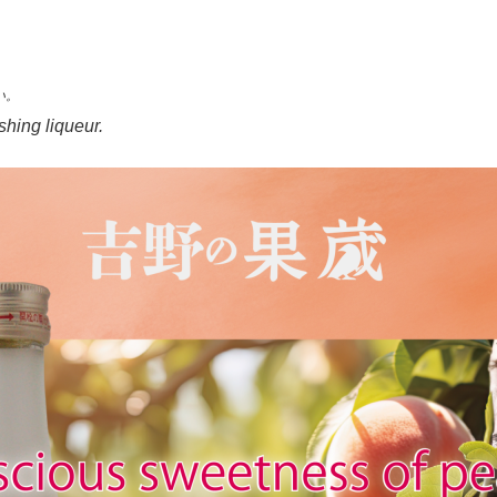
い。
eshing liqueur.