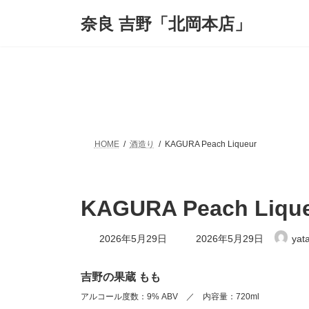
コ
ナ
奈良 吉野「北岡本店」
ン
ビ
テ
ゲ
ン
ー
ツ
シ
へ
ョ
ス
ン
キ
に
ッ
移
プ
動
HOME
酒造り
KAGURA Peach Liqueur
KAGURA Peach Liqu
最
2026年5月29日
2026年5月29日
yat
終
更
新
吉野の果蔵 もも
日
時
アルコール度数：9% ABV ／ 内容量：720ml
: