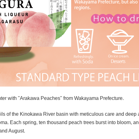
ncounter with "Arakawa Peaches" from Wakayama Prefecture.
ils of the Kinokawa River basin with meticulous care and deep 
aroma. Each spring, ten thousand peach trees burst into bloom, an
 and August.