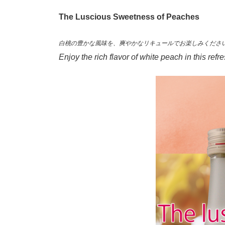
The Luscious Sweetness of Peaches
白桃の豊かな風味を、爽やかなリキュールでお楽しみくださ
Enjoy the rich flavor of white peach in this refr