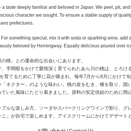
— a taste deeply familiar and beloved in Japan. We peel, pit, an
luscious character we sought. To ensure a stable supply of qualit
no prefectures.
 For something special, mix it with soda or sparkling wine, add a
 famously beloved by Hemingway. Equally delicious poured over i
川の桃」との運命的な出会いにあります。
で、手間暇をかけて愛情深く育てられたあら川の桃は、とろけ
を育てるために丁寧に花が摘まれ、毎年7月から8月にかけて
い「ネクター」のような味わい。桃の皮をむき、種を取り、固い
めていた風味にたどり着きました。原料の安定供給のために岡
ンプルな楽しみ方。ソーダやスパークリングワインで割り、グ
ーニ」が自宅で楽しめます。アイスクリームにかけてデザート
お問い合わせ / Contact Us