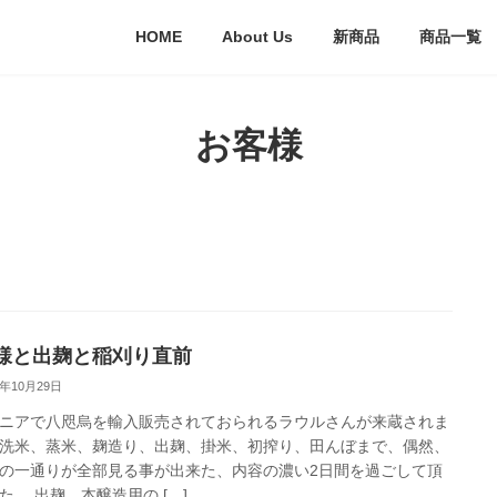
HOME
About Us
新商品
商品一覧
お客様
様と出麹と稲刈り直前
0年10月29日
ニアで八咫烏を輸入販売されておられるラウルさんが来蔵されま
洗米、蒸米、麹造り、出麹、掛米、初搾り、田んぼまで、偶然、
の一通りが全部見る事が出来た、内容の濃い2日間を過ごして頂
た。 出麹。本醸造用の […]