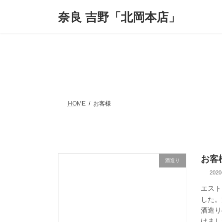
コ
ナ
奈良 吉野「北岡本店」
ン
ビ
テ
ゲ
ン
ー
ツ
シ
へ
ョ
ス
ン
キ
に
ッ
移
プ
動
HOME
お客様
お客
酒造り
202
エスト
した。
酒造り
けまし