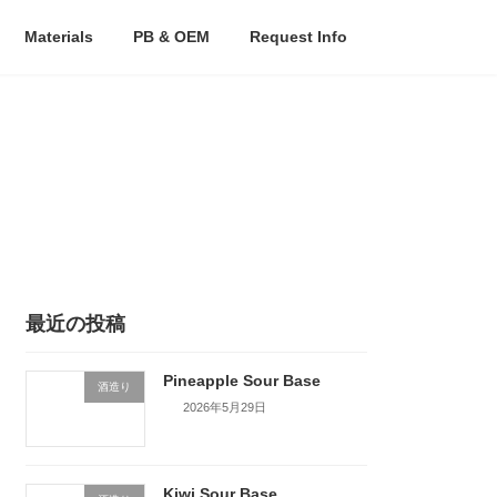
Materials
PB & OEM
Request Info
最近の投稿
Pineapple Sour Base
酒造り
2026年5月29日
Kiwi Sour Base