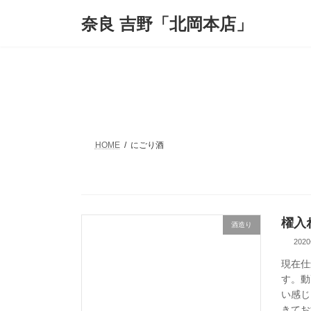
コ
ナ
奈良 吉野「北岡本店」
ン
ビ
テ
ゲ
ン
ー
ツ
シ
へ
ョ
ス
ン
キ
に
ッ
移
プ
動
HOME
にごり酒
櫂入
酒造り
202
現在仕
す。動
い感じ
きてお