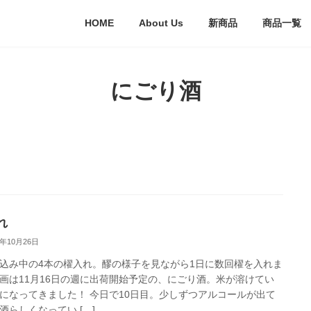
HOME
About Us
新商品
商品一覧
にごり酒
れ
0年10月26日
込み中の4本の櫂入れ。醪の様子を見ながら1日に数回櫂を入れま
画は11月16日の週に出荷開始予定の、にごり酒。米が溶けてい
になってきました！ 今日で10日目。少しずつアルコールが出て
酒らしくなってい […]