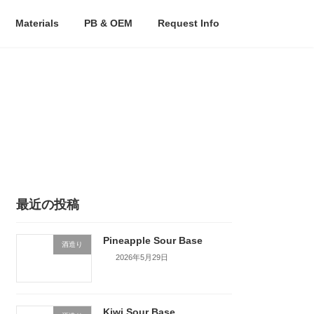
Materials
PB & OEM
Request Info
最近の投稿
Pineapple Sour Base
酒造り
2026年5月29日
Kiwi Sour Base